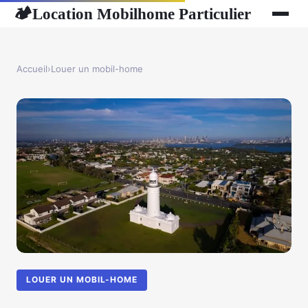
Location Mobilhome Particulier
🏕
Accueil
›
Louer un mobil-home
LOUER UN MOBIL-HOME